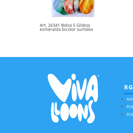
Art. 26341 Bolsa 5 Globos
esmeralda bicolor surtidos
R
AV
PO
PO