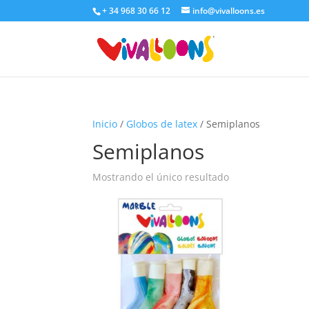
+ 34 968 30 66 12
info@vivalloons.es
Inicio
/
Globos de latex
/ Semiplanos
Semiplanos
Mostrando el único resultado