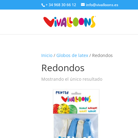
+ 34 968 30 66 12
info@vivalloons.es
Inicio
/
Globos de latex
/ Redondos
Redondos
Mostrando el único resultado