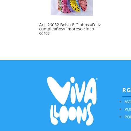
Art. 26032 Bolsa 8 Globos «Feliz
cumpleaños» impreso cinco
caras
R
AV
PO
PO