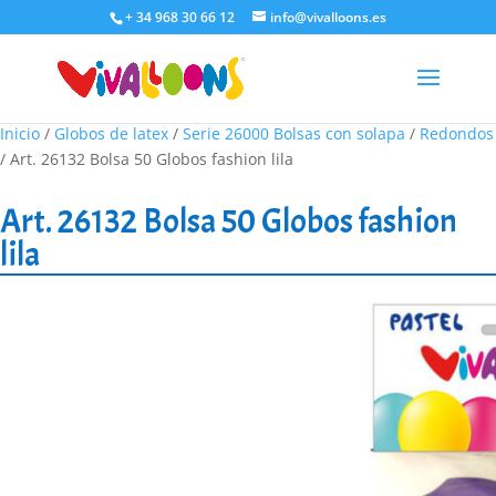
+ 34 968 30 66 12
info@vivalloons.es
Inicio
/
Globos de latex
/
Serie 26000 Bolsas con solapa
/
Redondos
/ Art. 26132 Bolsa 50 Globos fashion lila
Art. 26132 Bolsa 50 Globos fashion
lila